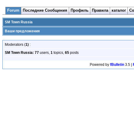
Forum
Последние Сообщения
Профиль
Правила
каталог
Со
SM Town Russia
Ваши предложения
Moderators (
1)
:
SM Town Russia:
77
users,
1
topics,
65
posts
Powered by
fBulletin
3.5 |