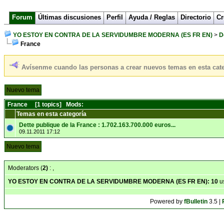
Forum
Últimas discusiones
Perfil
Ayuda / Reglas
Directorio
Cr
YO ESTOY EN CONTRA DE LA SERVIDUMBRE MODERNA (ES FR EN)
>
D
France
Avísenme cuando las personas a crear nuevos temas en esta cat
Nuevo tema
France [1 topics]
Mods:
Temas en esta categoría
Dette publique de la France : 1.702.163.700.000 euros...
09.11.2011 17:12
Nuevo tema
Moderators (
2)
:
,
YO ESTOY EN CONTRA DE LA SERVIDUMBRE MODERNA (ES FR EN):
10
u
Powered by
fBulletin
3.5 |